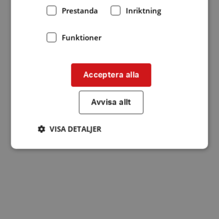
Prestanda
Inriktning
Funktioner
Acceptera alla
Avvisa allt
VISA DETALJER
Strikt nödvändigt
Prestanda
Inriktning
Funktioner
Strikt nödvändiga kakor tillåter
kärnwebbplatsfunktioner som användarinloggning
och kontohantering. Webbplatsen kan inte