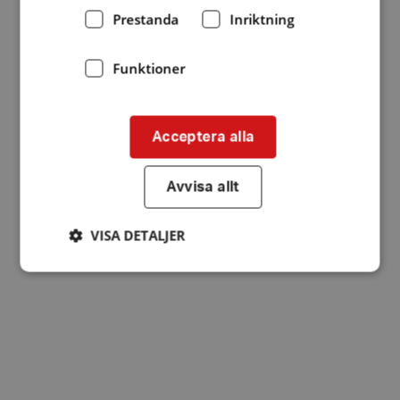
Prestanda
Inriktning
Funktioner
Acceptera alla
Avvisa allt
VISA DETALJER
Strikt nödvändigt
Prestanda
Inriktning
Funktioner
Strikt nödvändiga kakor tillåter
kärnwebbplatsfunktioner som användarinloggning
och kontohantering. Webbplatsen kan inte