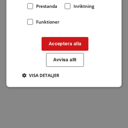
Prestanda
Inriktning
Funktioner
Acceptera alla
Avvisa allt
VISA DETALJER
Strikt nödvändigt
Prestanda
Inriktning
Funktioner
Strikt nödvändiga kakor tillåter
kärnwebbplatsfunktioner som användarinloggning
och kontohantering. Webbplatsen kan inte