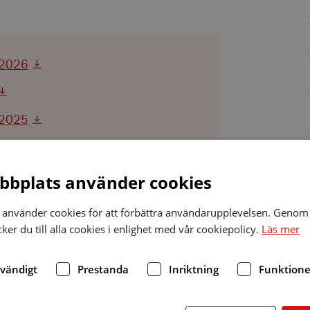
 2026
 2025
bplats använder cookies
använder cookies för att förbättra användarupplevelsen. Genom 
 samt årsmötet publiceras inte på
er du till alla cookies i enlighet med vår cookiepolicy.
Läs mer
iet via mejl:
dvändigt
Prestanda
Inriktning
Funktione