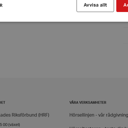
ER
Avvisa allt
A
Strikt nödvändigt
Prestanda
Inriktning
Funktioner
kor tillåter kärnwebbplatsfunktioner som användarinloggning och kontohantering. We
utan strikt nödvändiga cookies.
Leverantör
/
Utgång
Beskrivning
Domän
hrf.se
Session
Används för att spara va
stänger en notis. Denna c
ingen information som k
identifiering av använda
kie
Session
Används på webbplatser
Automattic
Wordpress. Testar om we
Inc.
aktiverade eller inte
hrf.se
DET
VÅRA VERKSAMHETER
Session
Cookie genererad av appl
PHP.net
PHP-språket. Detta är en 
hrf.se
Google Privacy Policy
ades Riksförbund (HRF)
Hörsellinjen - vår rådgivnin
som används för att under
användarsessioner. Det är
slumpmässigt genererat 
 00 (växel)
används kan vara specifi