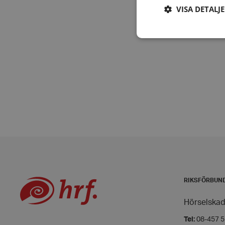
VISA DETALJ
Strikt nödvändiga ka
användas ordentligt 
Namn
hrf-popup-closed-*
wordpress_test_coo
RIKSFÖRBUN
PHPSESSID
Hörselskad
Tel:
08-457 55