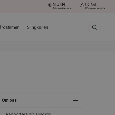
Mitt HRF
HörNet
För medlemmar
Förtroendevalda
Sök
årdsfilmer
Slingkollen
Expandera
Om oss
undermeny
för
Om
Rapportera din slingkoll
oss