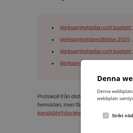
Verksamhetsplan och budget
Verksamhetsberättelse 2025
Verksamhetsplan och budget
Verksamhetsberättelse 2024
Denna web
Denna webbplats 
Protokoll från distriktsstyrelsens möte
webbplats samtyck
hemsidan, men fås vid kontakt med kansl
kansli@hrfstockholmslan.se
Strikt nö