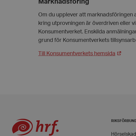
Marknadsföring
Om du upplever att marknadsföringen a
CookieScriptConse
kring utprovningen är överdriven eller vi
Konsumentverket. Enskilda anmälningar pr
grund för Konsumentverkets tillsynsarb
woocommerce_item
Till Konsumentverkets hemsida
woocommerce_cart
wp_woocommerce_s
{32}
woocommerce_rece
wc_cart_created
RIKSFÖRBUN
wc_cart_hash_[abcd
Hörselskad