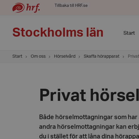
Tillbaka till HRF.se
Stockholms län
Start
Start
Om oss
Hörselvård
Skaffa hörapparat
Priva
Privat hörse
Både hörselmottagningar som har
andra hörselmottagningar kan erbju
du i stället för att låna dina hörap