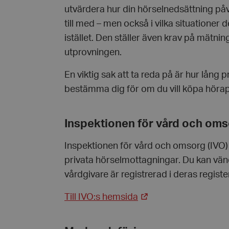
Namn
utvärdera hur din hörselnedsättning på
hrf-popup-closed-*
till med – men också i vilka situationer 
istället. Den ställer även krav på mätnin
utprovningen.
wordpress_test_coo
En viktig sak att ta reda på är hur lång
PHPSESSID
bestämma dig för om du vill köpa höra
Inspektionen för vård och oms
Inspektionen för vård och omsorg (IVO) u
privata hörselmottagningar. Du kan vända
VISITOR_PRIVACY_
vårdgivare är registrerad i deras registe
Till IVO:s hemsida
__cf_bm