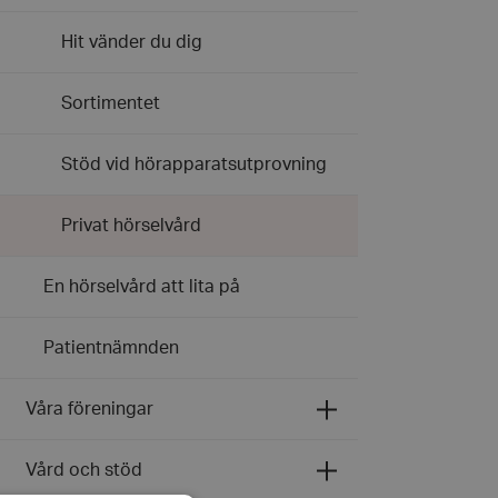
Hit vänder du dig
Sortimentet
Stöd vid hörapparatsutprovning
Privat hörselvård
En hörselvård att lita på
Patientnämnden
Expandera
Våra föreningar
undermeny
för
Våra
Expandera
Vård och stöd
föreningar
undermeny