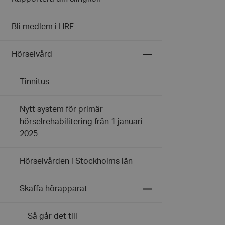
Bli medlem i HRF
Expandera
Hörselvård
undermeny
för
Hörselvård
Tinnitus
Nytt system för primär
hörselrehabilitering från 1 januari
2025
Hörselvården i Stockholms län
Expandera
Skaffa hörapparat
undermeny
för
Skaffa
Så går det till
hörapparat