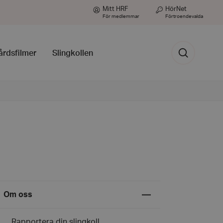
Mitt HRF
HörNet
För medlemmar
Förtroendevalda
Sök
årdsfilmer
Slingkollen
Expandera
Om oss
undermeny
för
Om
Rapportera din slingkoll
oss