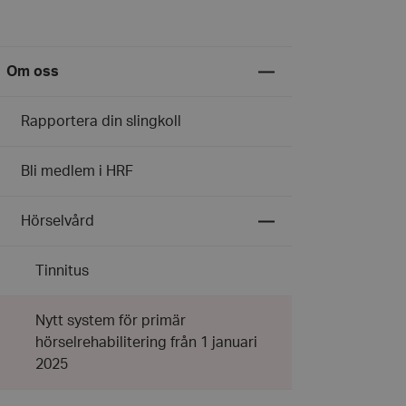
Expandera
Om oss
undermeny
för
Om
Rapportera din slingkoll
oss
Bli medlem i HRF
Expandera
Hörselvård
undermeny
för
Hörselvård
Tinnitus
Nytt system för primär
hörselrehabilitering från 1 januari
2025