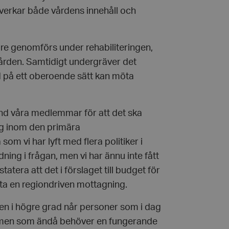
stänger en notis. Denna c
ingen information som k
verkar både vårdens innehåll och
identifiering av använda
kie
Session
Används på webbplatser
Automattic
Wordpress. Testar om we
Inc.
aktiverade eller inte
hrf.se
ngre genomförs under rehabiliteringen,
Session
Cookie genererad av appl
PHP.net
 vården. Samtidigt undergräver det
PHP-språket. Detta är en 
hrf.se
Google Privacy Policy
som används för att under
d på ett oberoende sätt kan möta
användarsessioner. Det är
slumpmässigt genererat 
används kan vara specifi
men ett bra exempel är at
inloggad status för en a
nd våra medlemmar för att det ska
sidorna.
ng inom den primära
METADATA
5
Denna cookie används för
YouTube
månader
användarens samtycke och
.youtube.com
som vi har lyft med flera politiker i
4 veckor
deras interaktion med w
registrerar uppgifter om
ing i frågan, men vi har ännu inte fått
samtycke om olika sekret
inställningar, vilket säkers
tatera att det i förslaget till budget för
preferenser hedras i fram
tta en regiondriven mottagning.
29
Denna cookie används för 
Cloudflare
minuter
människor och bots. Detta
Inc.
41
webbplatsen för att göra 
.vimeo.com
den i högre grad når personer som i dag
sekunder
användningen av deras w
ng, men som ändå behöver en fungerande
nt
1 månad
Denna cookie används av
CookieScript