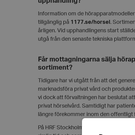
upphandling?
Information om de hörapparatmodeller s
tillgänglig på
1177.se/horsel
. Sortime
årligen. Vid upphandlingens start ställd
utgå från den senaste tekniska plattfor
Får mottagningarna sälja höra
sortiment?
Tidigare har vi utgått från att det gener
marknadsföra privat vård och produkter
vi dock att förvaltningen har beslutat a
privat hörselvård. Samtidigt har patient
längre förekommer inom den offentligt 
På HRF Stockholms län arbetar vi för en