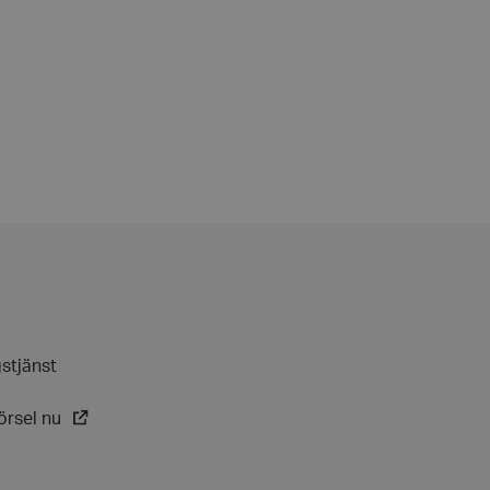
håg preferenserna
t är nödvändigt att
ebanner fungerar
 avgöra när
ndras.
 avgöra när
ndras.
rmation som
sessionens
e. För
t slumpmässigt
tarkt ID.
gen visade
gstjänst
örsel nu