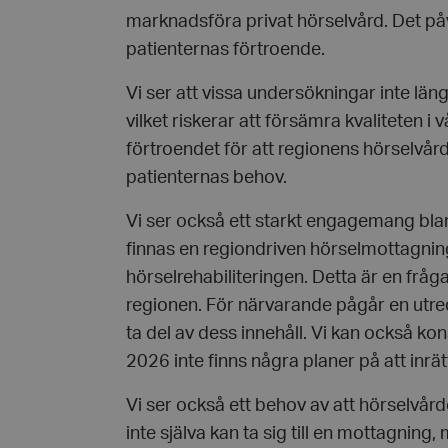
marknadsföra privat hörselvård. Det på
patienternas förtroende.
wordpress_test_coo
Vi ser att vissa undersökningar inte lä
PHPSESSID
vilket riskerar att försämra kvaliteten i
förtroendet för att regionens hörselvår
patienternas behov.
Vi ser också ett starkt engagemang bla
finnas en regiondriven hörselmottagni
VISITOR_PRIVACY_
hörselrehabiliteringen. Detta är en fråga 
regionen. För närvarande pågår en utredn
ta del av dess innehåll. Vi kan också kons
2026 inte finns några planer på att inrä
__cf_bm
Vi ser också ett behov av att hörselvår
inte själva kan ta sig till en mottagni
CookieScriptConse