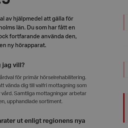
l av hjälpmedel att gälla för
holms län. Du som har fått en
 dock fortfarande använda den,
 en ny hörapparat.
 jag vill?
rdval för primär hörselrehabilitering.
tt vända dig till valfri mottagning som
v vård. Samtliga mottagningar arbetar
nen, upphandlade sortiment.
rater ut enligt regionens nya