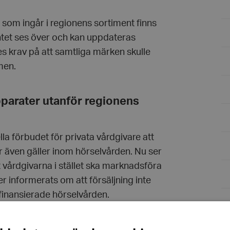
om ingår i regionens sortiment finns
ntet ses över och kan uppdateras
es krav på att samtliga märken skulle
men.
pparater utanför regionens
ella förbudet för privata vårdgivare att
 även gäller inom hörselvården. Nu ser
tt vårdgivarna i stället ska marknadsföra
er informerats om att försäljning inte
finansierade hörselvården.
 hörselvård av god kvalitet, som ges i