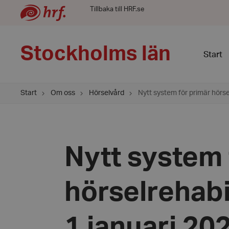
Tillbaka till HRF.se
Stockholms län
Start
Start
Om oss
Hörselvård
Nytt system för primär hörse
Nytt system 
hörselrehabi
1 januari 20