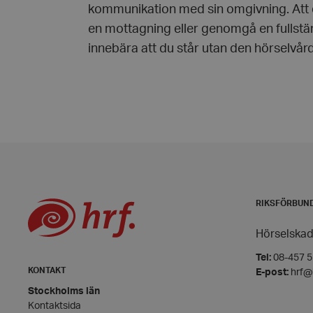
kommunikation med sin omgivning. Att 
en mottagning eller genomgå en fullstän
innebära att du står utan den hörselvår
woocommerce_item
woocommerce_cart
wp_woocommerce_s
{32}
woocommerce_rece
RIKSFÖRBUN
Hörselskad
wc_cart_created
Tel:
08-457 55
wc_cart_hash_[abcd
KONTAKT
E-post:
hrf@
Stockholms län
Namn
Leverant
Kontaktsida