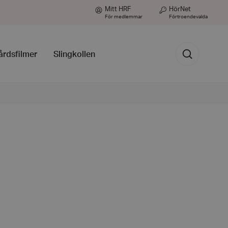
Mitt HRF
HörNet
För medlemmar
Förtroendevalda
Sök
årdsfilmer
Slingkollen