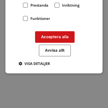
Prestanda
Inriktning
Funktioner
Acceptera alla
Avvisa allt
VISA DETALJER
Strikt nödvändigt
Prestanda
Inriktning
Funktioner
Strikt nödvändiga kakor tillåter
kärnwebbplatsfunktioner som användarinloggning
och kontohantering. Webbplatsen kan inte