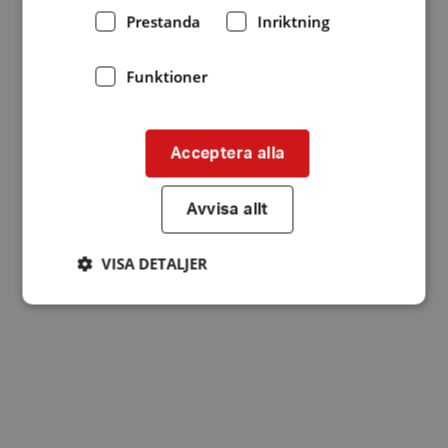
Prestanda
Inriktning
Funktioner
Acceptera alla
Avvisa allt
VISA DETALJER
Strikt nödvändigt
Prestanda
Inriktning
Funktioner
Strikt nödvändiga kakor tillåter
kärnwebbplatsfunktioner som användarinloggning
och kontohantering. Webbplatsen kan inte