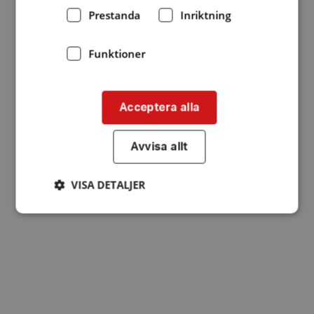
Prestanda
Inriktning
Funktioner
Acceptera alla
Avvisa allt
VISA DETALJER
Strikt nödvändigt
Prestanda
Inriktning
Funktioner
Strikt nödvändiga kakor tillåter
kärnwebbplatsfunktioner som användarinloggning
och kontohantering. Webbplatsen kan inte