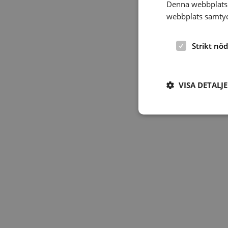
Denna webbplats 
webbplats samtyck
Strikt nö
VISA DETALJ
Strikt nödvändiga ka
användas ordentligt 
Namn
hrf-popup-closed-*