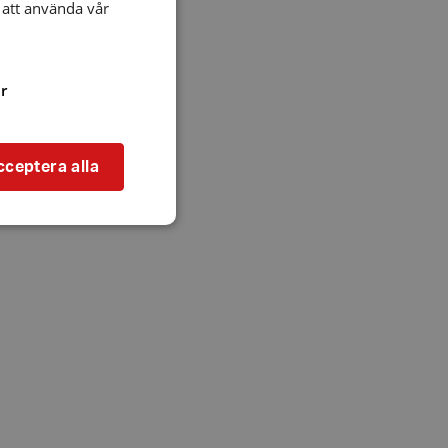
att använda vår
r
cceptera alla
bbplatsen kan inte
l när användaren
ookie innehåller
an användas för
ren