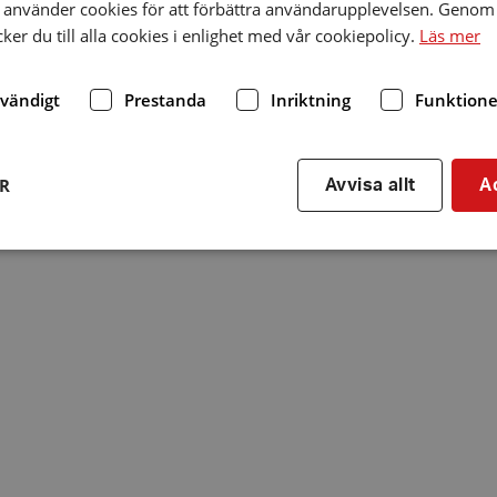
använder cookies för att förbättra användarupplevelsen. Genom 
er du till alla cookies i enlighet med vår cookiepolicy.
Läs mer
dvändigt
Prestanda
Inriktning
Funktione
ER
Avvisa allt
A
Strikt nödvändigt
Prestanda
Inriktning
Funktioner
kor tillåter kärnwebbplatsfunktioner som användarinloggning och kontohantering. We
utan strikt nödvändiga cookies.
Leverantör
/
Utgång
Beskrivning
Domän
hrf.se
Session
Används för att spara va
stänger en notis. Denna c
ingen information som k
identifiering av använda