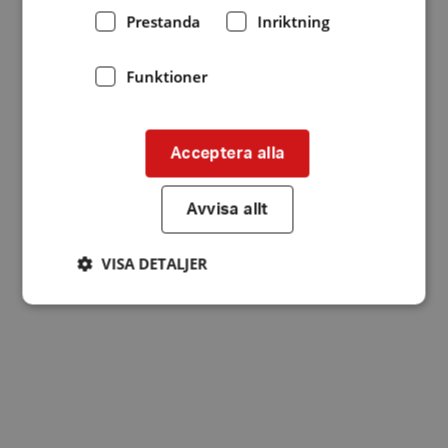
Prestanda
Inriktning
Funktioner
Acceptera alla
Avvisa allt
VISA DETALJER
Strikt nödvändigt
Prestanda
Inriktning
Funktioner
Strikt nödvändiga kakor tillåter
kärnwebbplatsfunktioner som användarinloggning
och kontohantering. Webbplatsen kan inte