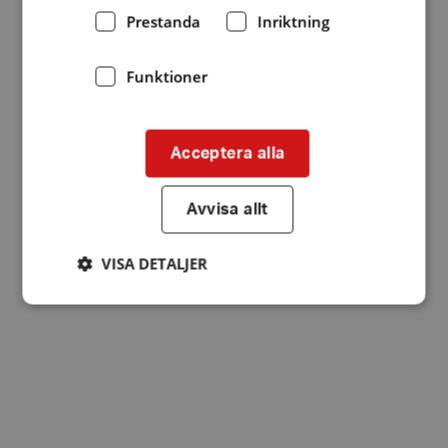
Prestanda
Inriktning
Funktioner
Acceptera alla
Avvisa allt
VISA DETALJER
Strikt nödvändigt
Prestanda
Inriktning
Funktioner
Strikt nödvändiga kakor tillåter
kärnwebbplatsfunktioner som användarinloggning
och kontohantering. Webbplatsen kan inte