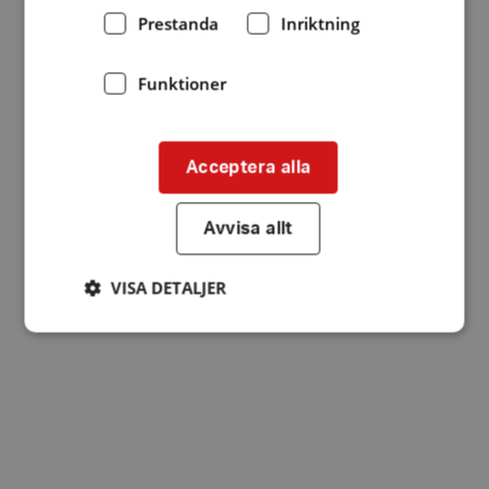
Prestanda
Inriktning
Funktioner
Acceptera alla
Avvisa allt
VISA DETALJER
Strikt nödvändigt
Prestanda
Inriktning
Funktioner
Strikt nödvändiga kakor tillåter
kärnwebbplatsfunktioner som användarinloggning
och kontohantering. Webbplatsen kan inte