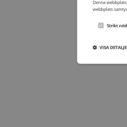
Denna webbplats 
webbplats samtyck
Strikt nö
VISA DETALJ
Strikt nödvändiga ka
användas ordentligt 
Namn
hrf-popup-closed-*