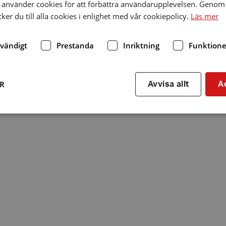
använder cookies för att förbättra användarupplevelsen. Genom 
er du till alla cookies i enlighet med vår cookiepolicy.
Läs mer
dvändigt
Prestanda
Inriktning
Funktione
ER
Avvisa allt
A
Strikt nödvändigt
Prestanda
Inriktning
Funktioner
kor tillåter kärnwebbplatsfunktioner som användarinloggning och kontohantering. We
utan strikt nödvändiga cookies.
Leverantör
/
Utgång
Beskrivning
Domän
hrf.se
Session
Används för att spara va
stänger en notis. Denna c
ingen information som k
identifiering av använda