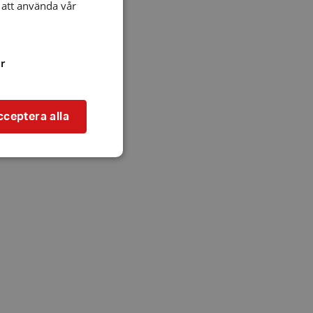
att använda vår
r
cceptera alla
bbplatsen kan inte
l när användaren
ookie innehåller
an användas för
ren