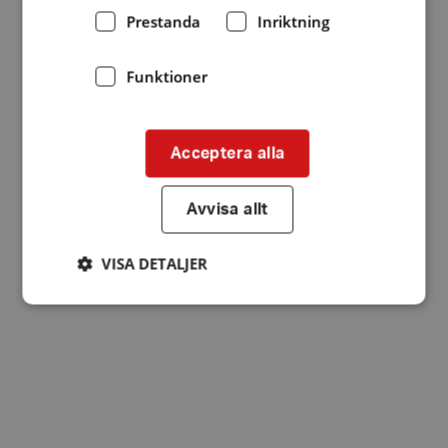
Prestanda
Inriktning
Funktioner
Acceptera alla
Avvisa allt
VISA DETALJER
Strikt nödvändigt
Prestanda
Inriktning
Funktioner
Strikt nödvändiga kakor tillåter
kärnwebbplatsfunktioner som användarinloggning
och kontohantering. Webbplatsen kan inte