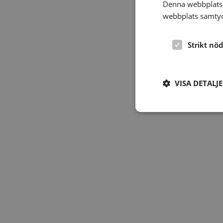
Denna webbplats 
webbplats samtyck
Strikt nö
VISA DETALJ
Strikt nödvändiga ka
användas ordentligt 
Namn
hrf-popup-closed-*