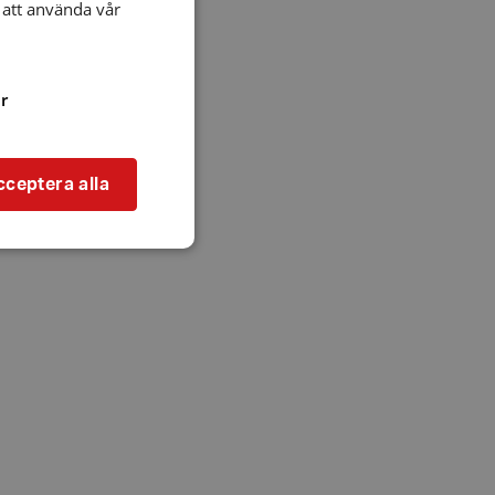
att använda vår
r
cceptera alla
bbplatsen kan inte
l när användaren
ookie innehåller
an användas för
ren