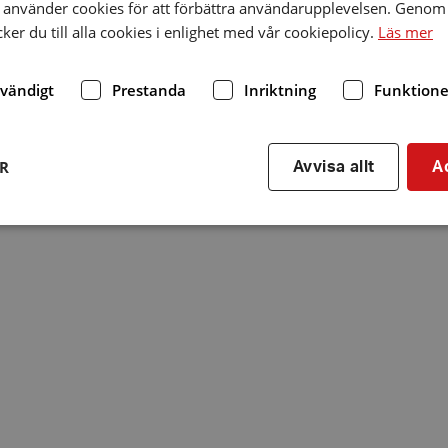
använder cookies för att förbättra användarupplevelsen. Genom 
er du till alla cookies i enlighet med vår cookiepolicy.
Läs mer
dvändigt
Prestanda
Inriktning
Funktione
ER
Avvisa allt
A
Strikt nödvändigt
Prestanda
Inriktning
Funktioner
kor tillåter kärnwebbplatsfunktioner som användarinloggning och kontohantering. We
utan strikt nödvändiga cookies.
Leverantör
/
Utgång
Beskrivning
Domän
hrf.se
Session
Används för att spara va
stänger en notis. Denna c
ingen information som k
identifiering av använda