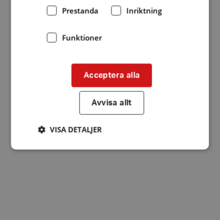
Prestanda
Inriktning
Funktioner
Acceptera alla
Avvisa allt
VISA DETALJER
Strikt nödvändigt
Prestanda
Inriktning
Funktioner
Strikt nödvändiga kakor tillåter
kärnwebbplatsfunktioner som användarinloggning
och kontohantering. Webbplatsen kan inte