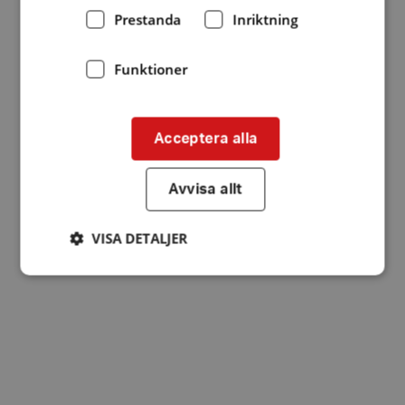
Prestanda
Inriktning
Funktioner
Acceptera alla
Avvisa allt
VISA DETALJER
Strikt nödvändigt
Prestanda
Inriktning
Funktioner
Strikt nödvändiga kakor tillåter
kärnwebbplatsfunktioner som användarinloggning
och kontohantering. Webbplatsen kan inte