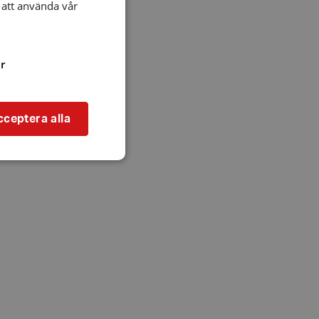
att använda vår
r
cceptera alla
bbplatsen kan inte
l när användaren
ookie innehåller
an användas för
ren