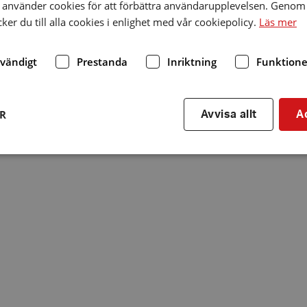
använder cookies för att förbättra användarupplevelsen. Genom 
er du till alla cookies i enlighet med vår cookiepolicy.
Läs mer
dvändigt
Prestanda
Inriktning
Funktione
ER
Avvisa allt
A
Strikt nödvändigt
Prestanda
Inriktning
Funktioner
kor tillåter kärnwebbplatsfunktioner som användarinloggning och kontohantering. We
utan strikt nödvändiga cookies.
Leverantör
/
Utgång
Beskrivning
Domän
hrf.se
Session
Används för att spara va
stänger en notis. Denna c
ingen information som k
identifiering av använda