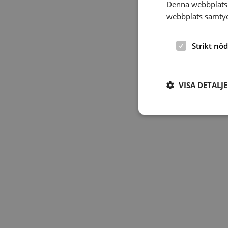
Denna webbplats 
webbplats samtyck
Strikt nö
VISA DETALJ
Strikt nödvändiga ka
användas ordentligt 
Namn
hrf-popup-closed-*