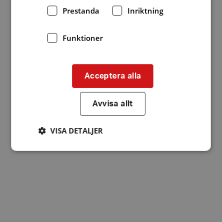
Prestanda
Inriktning
Funktioner
Acceptera alla
Avvisa allt
VISA DETALJER
Strikt nödvändigt
Prestanda
Inriktning
Funktioner
Strikt nödvändiga kakor tillåter
kärnwebbplatsfunktioner som användarinloggning
och kontohantering. Webbplatsen kan inte