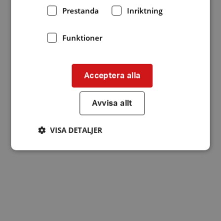
Prestanda
Inriktning
Funktioner
Acceptera alla
Avvisa allt
VISA DETALJER
Strikt nödvändigt
Prestanda
Inriktning
Funktioner
Strikt nödvändiga kakor tillåter
kärnwebbplatsfunktioner som användarinloggning
och kontohantering. Webbplatsen kan inte