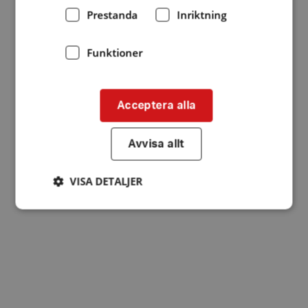
Prestanda
Inriktning
Funktioner
Acceptera alla
Avvisa allt
VISA DETALJER
Strikt nödvändigt
Prestanda
Inriktning
Funktioner
Strikt nödvändiga kakor tillåter
kärnwebbplatsfunktioner som användarinloggning
och kontohantering. Webbplatsen kan inte