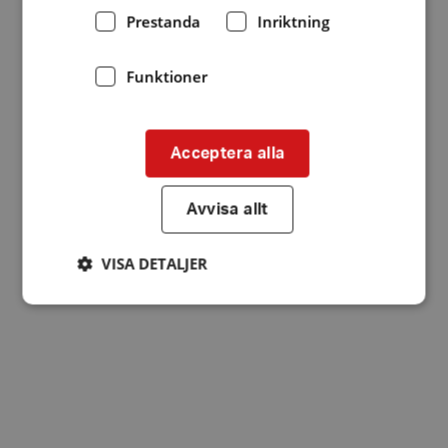
Prestanda
Inriktning
Funktioner
Acceptera alla
Avvisa allt
VISA DETALJER
Strikt nödvändigt
Prestanda
Inriktning
Funktioner
Strikt nödvändiga kakor tillåter
kärnwebbplatsfunktioner som användarinloggning
och kontohantering. Webbplatsen kan inte