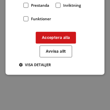
Prestanda
Inriktning
Funktioner
Acceptera alla
Avvisa allt
VISA DETALJER
Strikt nödvändigt
Prestanda
Inriktning
Funktioner
Strikt nödvändiga kakor tillåter
kärnwebbplatsfunktioner som användarinloggning
och kontohantering. Webbplatsen kan inte