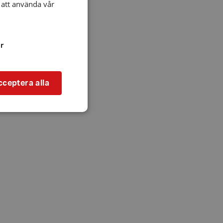
att använda vår
r
cceptera alla
bbplatsen kan inte
l när användaren
ookie innehåller
an användas för
ren