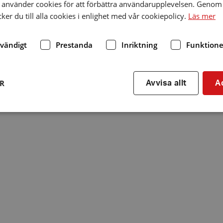
använder cookies för att förbättra användarupplevelsen. Genom 
er du till alla cookies i enlighet med vår cookiepolicy.
Läs mer
dvändigt
Prestanda
Inriktning
Funktione
ER
Avvisa allt
A
Strikt nödvändigt
Prestanda
Inriktning
Funktioner
kor tillåter kärnwebbplatsfunktioner som användarinloggning och kontohantering. We
utan strikt nödvändiga cookies.
Leverantör
/
Utgång
Beskrivning
Domän
hrf.se
Session
Används för att spara va
stänger en notis. Denna c
ingen information som k
identifiering av använda