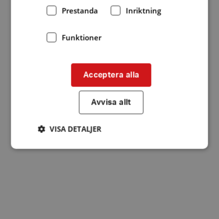
Prestanda
Inriktning
Funktioner
Acceptera alla
Avvisa allt
VISA DETALJER
Strikt nödvändigt
Prestanda
Inriktning
Funktioner
Strikt nödvändiga kakor tillåter
kärnwebbplatsfunktioner som användarinloggning
och kontohantering. Webbplatsen kan inte