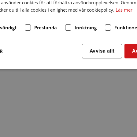
använder cookies för att förbättra användarupplevelsen. Genom 
er du till alla cookies i enlighet med vår cookiepolicy.
Läs mer
dvändigt
Prestanda
Inriktning
Funktione
ER
Avvisa allt
A
Strikt nödvändigt
Prestanda
Inriktning
Funktioner
kor tillåter kärnwebbplatsfunktioner som användarinloggning och kontohantering. We
utan strikt nödvändiga cookies.
Leverantör
/
Utgång
Beskrivning
Domän
hrf.se
Session
Används för att spara va
stänger en notis. Denna c
ingen information som k
identifiering av använda