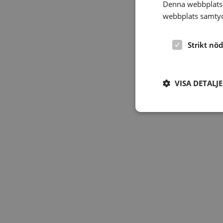
Denna webbplats 
webbplats samtyck
Strikt nö
VISA DETALJ
Strikt nödvändiga ka
användas ordentligt 
Namn
hrf-popup-closed-*