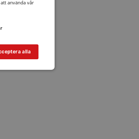
att använda vår
r
cceptera alla
bbplatsen kan inte
l när användaren
ookie innehåller
an användas för
ren