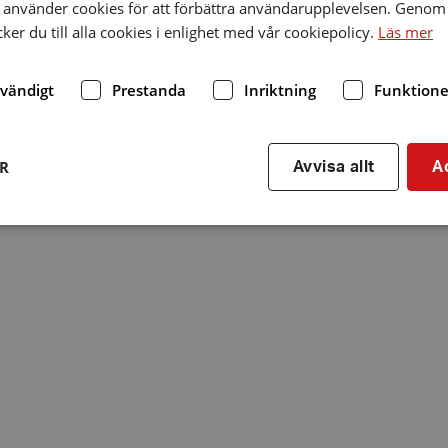
använder cookies för att förbättra användarupplevelsen. Genom 
er du till alla cookies i enlighet med vår cookiepolicy.
Läs mer
dvändigt
Prestanda
Inriktning
Funktione
ER
Avvisa allt
A
Strikt nödvändigt
Prestanda
Inriktning
Funktioner
kor tillåter kärnwebbplatsfunktioner som användarinloggning och kontohantering. We
utan strikt nödvändiga cookies.
Leverantör
/
Utgång
Beskrivning
Domän
hrf.se
Session
Används för att spara va
stänger en notis. Denna c
ingen information som k
identifiering av använda