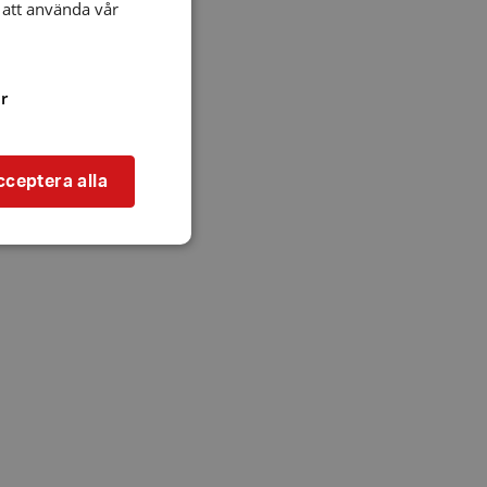
att använda vår
r
cceptera alla
bbplatsen kan inte
l när användaren
ookie innehåller
an användas för
ren