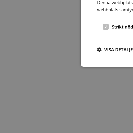
Denna webbplats 
webbplats samtyck
Strikt nö
VISA DETALJ
Strikt nödvändiga ka
användas ordentligt 
Namn
hrf-popup-closed-*