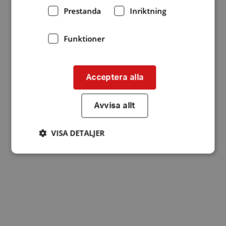
Prestanda
Inriktning
Funktioner
Acceptera alla
Avvisa allt
VISA DETALJER
Strikt nödvändigt
Prestanda
Inriktning
Funktioner
Strikt nödvändiga kakor tillåter
kärnwebbplatsfunktioner som användarinloggning
och kontohantering. Webbplatsen kan inte