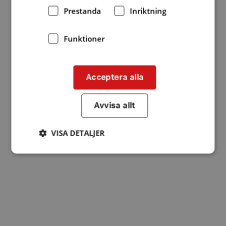
Prestanda
Inriktning
Funktioner
Acceptera alla
Avvisa allt
VISA DETALJER
Strikt nödvändigt
Prestanda
Inriktning
Funktioner
Strikt nödvändiga kakor tillåter
kärnwebbplatsfunktioner som användarinloggning
och kontohantering. Webbplatsen kan inte