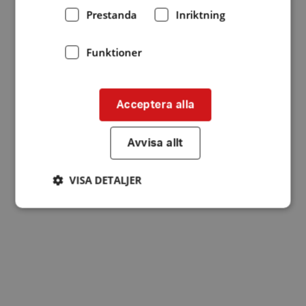
Prestanda
Inriktning
Funktioner
Acceptera alla
Avvisa allt
VISA DETALJER
Strikt nödvändigt
Prestanda
Inriktning
Funktioner
Strikt nödvändiga kakor tillåter
kärnwebbplatsfunktioner som användarinloggning
och kontohantering. Webbplatsen kan inte