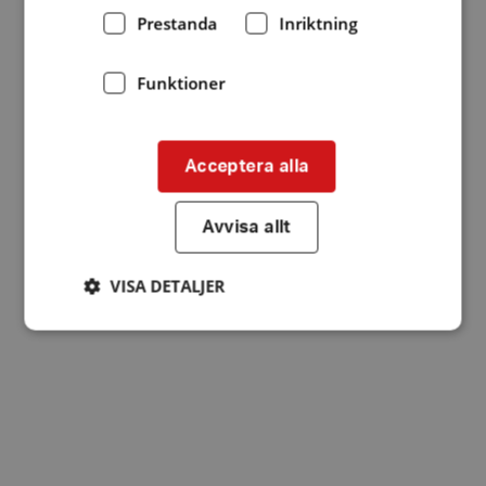
Prestanda
Inriktning
Funktioner
Acceptera alla
Avvisa allt
VISA DETALJER
Strikt nödvändigt
Prestanda
Inriktning
Funktioner
Strikt nödvändiga kakor tillåter
kärnwebbplatsfunktioner som användarinloggning
och kontohantering. Webbplatsen kan inte