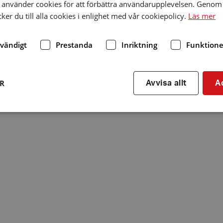
använder cookies för att förbättra användarupplevelsen. Genom 
er du till alla cookies i enlighet med vår cookiepolicy.
Läs mer
dvändigt
Prestanda
Inriktning
Funktione
ER
Avvisa allt
A
Strikt nödvändigt
Prestanda
Inriktning
Funktioner
kor tillåter kärnwebbplatsfunktioner som användarinloggning och kontohantering. We
utan strikt nödvändiga cookies.
Leverantör
/
Utgång
Beskrivning
Domän
hrf.se
Session
Används för att spara va
stänger en notis. Denna c
ingen information som k
identifiering av använda