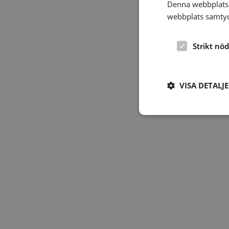
Denna webbplats 
webbplats samtyck
Strikt nö
VISA DETALJ
Strikt nödvändiga ka
användas ordentligt 
Namn
hrf-popup-closed-*