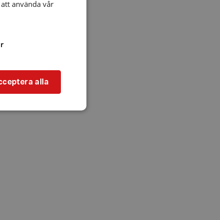
att använda vår
r
cceptera alla
bbplatsen kan inte
l när användaren
ookie innehåller
an användas för
ren