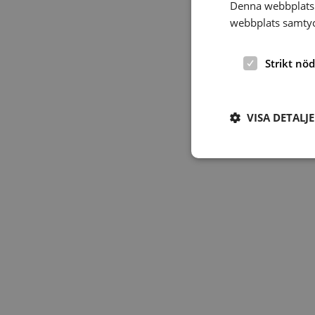
Denna webbplats 
webbplats samtyck
Strikt nö
VISA DETALJ
Strikt nödvändiga ka
användas ordentligt 
Namn
hrf-popup-closed-*