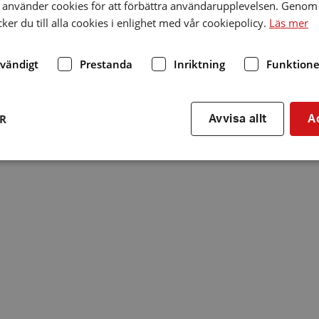
använder cookies för att förbättra användarupplevelsen. Genom 
er du till alla cookies i enlighet med vår cookiepolicy.
Läs mer
dvändigt
Prestanda
Inriktning
Funktione
ER
Avvisa allt
A
Strikt nödvändigt
Prestanda
Inriktning
Funktioner
kor tillåter kärnwebbplatsfunktioner som användarinloggning och kontohantering. We
utan strikt nödvändiga cookies.
Leverantör
/
Utgång
Beskrivning
Domän
hrf.se
Session
Används för att spara va
stänger en notis. Denna c
ingen information som k
identifiering av använda