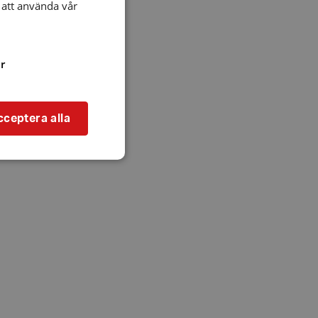
att använda vår
r
cceptera alla
bbplatsen kan inte
l när användaren
ookie innehåller
an användas för
ren