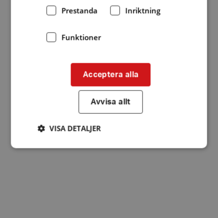
Prestanda
Inriktning
Funktioner
Acceptera alla
Avvisa allt
VISA DETALJER
Strikt nödvändigt
Prestanda
Inriktning
Funktioner
Strikt nödvändiga kakor tillåter
kärnwebbplatsfunktioner som användarinloggning
och kontohantering. Webbplatsen kan inte