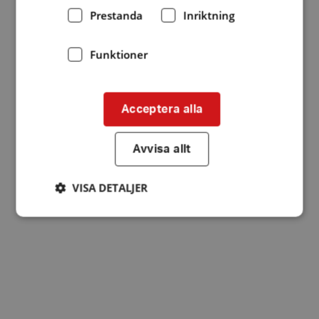
Prestanda
Inriktning
Funktioner
Acceptera alla
Avvisa allt
VISA DETALJER
Strikt nödvändigt
Prestanda
Inriktning
Funktioner
Strikt nödvändiga kakor tillåter
kärnwebbplatsfunktioner som användarinloggning
och kontohantering. Webbplatsen kan inte