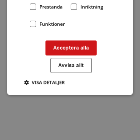
Prestanda
Inriktning
Funktioner
Acceptera alla
Avvisa allt
VISA DETALJER
Strikt nödvändigt
Prestanda
Inriktning
Funktioner
Strikt nödvändiga kakor tillåter
kärnwebbplatsfunktioner som användarinloggning
och kontohantering. Webbplatsen kan inte