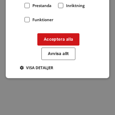
Prestanda
Inriktning
Funktioner
Acceptera alla
Avvisa allt
VISA DETALJER
Strikt nödvändigt
Prestanda
Inriktning
Funktioner
Strikt nödvändiga kakor tillåter
kärnwebbplatsfunktioner som användarinloggning
och kontohantering. Webbplatsen kan inte