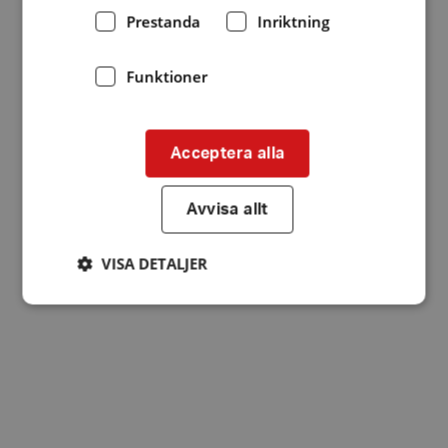
Prestanda
Inriktning
Funktioner
Acceptera alla
Avvisa allt
VISA DETALJER
Strikt nödvändigt
Prestanda
Inriktning
Funktioner
Strikt nödvändiga kakor tillåter
kärnwebbplatsfunktioner som användarinloggning
och kontohantering. Webbplatsen kan inte