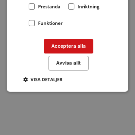
Prestanda
Inriktning
Funktioner
Acceptera alla
Avvisa allt
VISA DETALJER
Strikt nödvändigt
Prestanda
Inriktning
Funktioner
Strikt nödvändiga kakor tillåter
kärnwebbplatsfunktioner som användarinloggning
och kontohantering. Webbplatsen kan inte