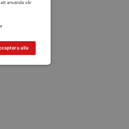
att använda vår
r
cceptera alla
bbplatsen kan inte
l när användaren
ookie innehåller
an användas för
ren