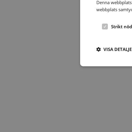
Denna webbplats 
webbplats samtyck
Strikt nö
VISA DETALJ
Strikt nödvändiga ka
användas ordentligt 
Namn
hrf-popup-closed-*