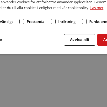
använder cookies för att förbättra användarupplevelsen. Genom 
er du till alla cookies i enlighet med vår cookiepolicy.
Läs mer
dvändigt
Prestanda
Inriktning
Funktione
ER
Avvisa allt
A
Strikt nödvändigt
Prestanda
Inriktning
Funktioner
kor tillåter kärnwebbplatsfunktioner som användarinloggning och kontohantering. We
utan strikt nödvändiga cookies.
Leverantör
/
Utgång
Beskrivning
Domän
hrf.se
Session
Används för att spara va
stänger en notis. Denna c
ingen information som k
identifiering av använda