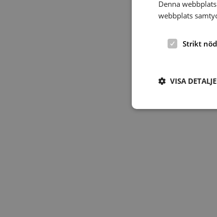
Denna webbplats 
webbplats samtyck
Strikt nö
VISA DETALJ
Strikt nödvändiga ka
användas ordentligt 
Namn
hrf-popup-closed-*