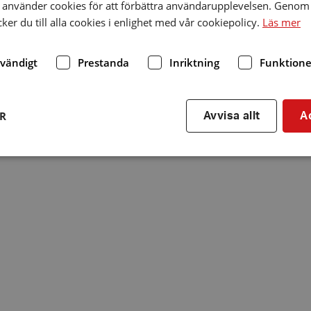
använder cookies för att förbättra användarupplevelsen. Genom 
er du till alla cookies i enlighet med vår cookiepolicy.
Läs mer
dvändigt
Prestanda
Inriktning
Funktione
ER
Avvisa allt
A
Strikt nödvändigt
Prestanda
Inriktning
Funktioner
kor tillåter kärnwebbplatsfunktioner som användarinloggning och kontohantering. We
utan strikt nödvändiga cookies.
Leverantör
/
Utgång
Beskrivning
Domän
hrf.se
Session
Används för att spara va
stänger en notis. Denna c
ingen information som k
identifiering av använda