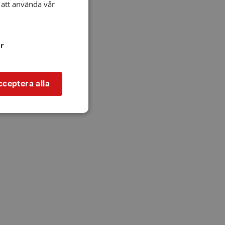
att använda vår
r
cceptera alla
bbplatsen kan inte
l när användaren
ookie innehåller
an användas för
ren