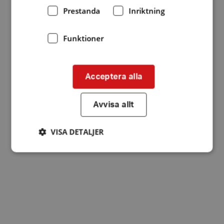
Prestanda
Inriktning
Funktioner
Acceptera alla
Avvisa allt
VISA DETALJER
Strikt nödvändigt
Prestanda
Inriktning
Funktioner
Strikt nödvändiga kakor tillåter
kärnwebbplatsfunktioner som användarinloggning
och kontohantering. Webbplatsen kan inte