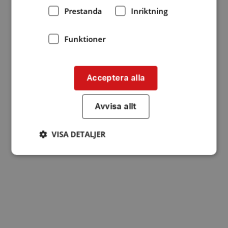
Prestanda
Inriktning
Funktioner
Acceptera alla
Avvisa allt
VISA DETALJER
Strikt nödvändigt
Prestanda
Inriktning
Funktioner
Strikt nödvändiga kakor tillåter
kärnwebbplatsfunktioner som användarinloggning
och kontohantering. Webbplatsen kan inte