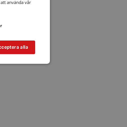
att använda vår
r
cceptera alla
bbplatsen kan inte
l när användaren
ookie innehåller
an användas för
ren