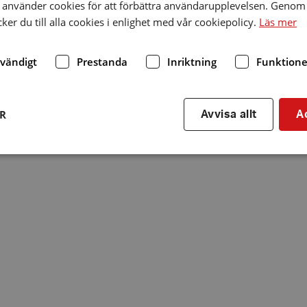
använder cookies för att förbättra användarupplevelsen. Genom 
er du till alla cookies i enlighet med vår cookiepolicy.
Läs mer
dvändigt
Prestanda
Inriktning
Funktione
ER
Avvisa allt
A
Strikt nödvändigt
Prestanda
Inriktning
Funktioner
kor tillåter kärnwebbplatsfunktioner som användarinloggning och kontohantering. We
utan strikt nödvändiga cookies.
Leverantör
/
Utgång
Beskrivning
Domän
hrf.se
Session
Används för att spara va
stänger en notis. Denna c
ingen information som k
identifiering av använda