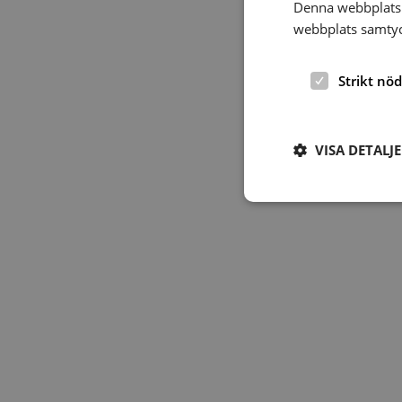
Denna webbplats 
webbplats samtyck
Strikt nö
VISA DETALJ
Strikt nödvändiga ka
användas ordentligt 
Namn
hrf-popup-closed-*