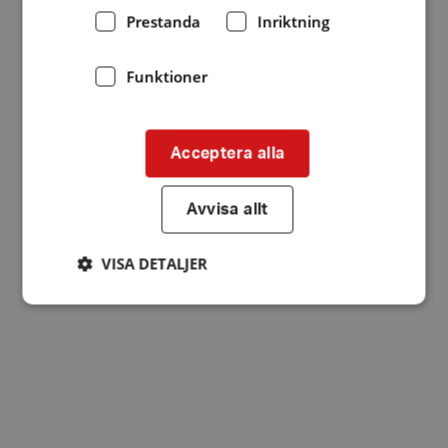
Prestanda
Inriktning
Funktioner
Acceptera alla
Avvisa allt
VISA DETALJER
Strikt nödvändigt
Prestanda
Inriktning
Funktioner
Strikt nödvändiga kakor tillåter
kärnwebbplatsfunktioner som användarinloggning
och kontohantering. Webbplatsen kan inte