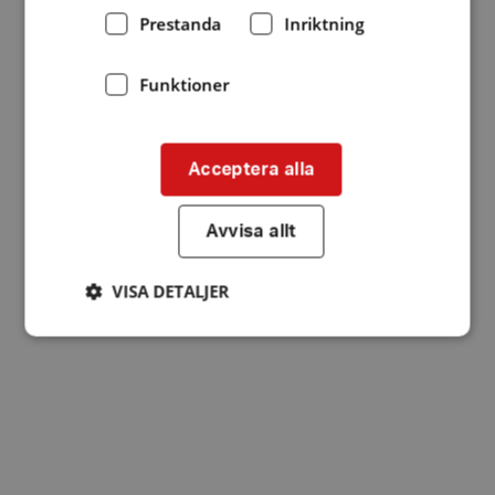
Prestanda
Inriktning
Funktioner
Acceptera alla
Avvisa allt
VISA DETALJER
Strikt nödvändigt
Prestanda
Inriktning
Funktioner
Strikt nödvändiga kakor tillåter
kärnwebbplatsfunktioner som användarinloggning
och kontohantering. Webbplatsen kan inte