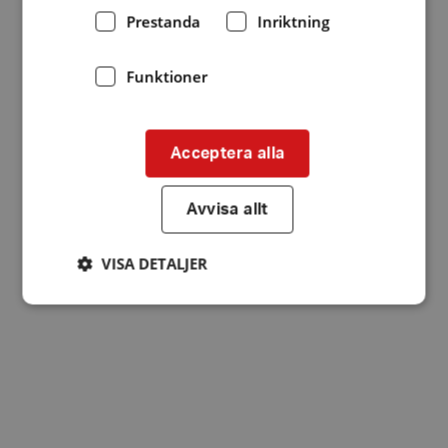
Prestanda
Inriktning
Funktioner
Acceptera alla
Avvisa allt
VISA DETALJER
Strikt nödvändigt
Prestanda
Inriktning
Funktioner
Strikt nödvändiga kakor tillåter
kärnwebbplatsfunktioner som användarinloggning
och kontohantering. Webbplatsen kan inte