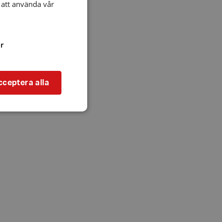
att använda vår
r
cceptera alla
bbplatsen kan inte
l när användaren
ookie innehåller
an användas för
ren