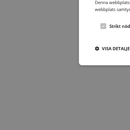
Denna webbplats 
webbplats samtyck
Strikt nö
VISA DETALJ
Strikt nödvändiga ka
användas ordentligt 
Namn
hrf-popup-closed-*