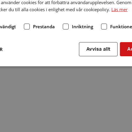
använder cookies för att förbättra användarupplevelsen. Genom 
er du till alla cookies i enlighet med vår cookiepolicy.
Läs mer
dvändigt
Prestanda
Inriktning
Funktione
ER
Avvisa allt
A
Strikt nödvändigt
Prestanda
Inriktning
Funktioner
kor tillåter kärnwebbplatsfunktioner som användarinloggning och kontohantering. We
utan strikt nödvändiga cookies.
Leverantör
/
Utgång
Beskrivning
Domän
hrf.se
Session
Används för att spara va
stänger en notis. Denna c
ingen information som k
identifiering av använda