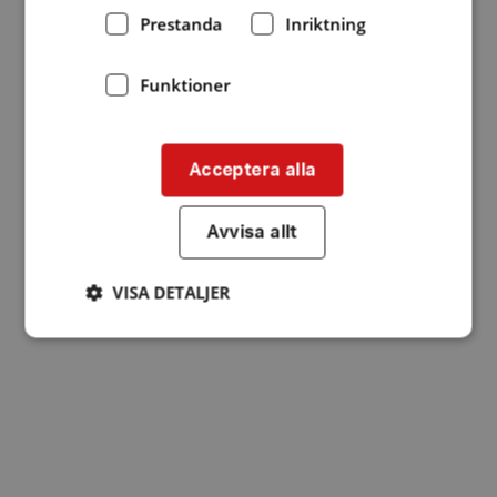
Prestanda
Inriktning
Funktioner
Acceptera alla
Avvisa allt
VISA DETALJER
Strikt nödvändigt
Prestanda
Inriktning
Funktioner
Strikt nödvändiga kakor tillåter
kärnwebbplatsfunktioner som användarinloggning
och kontohantering. Webbplatsen kan inte